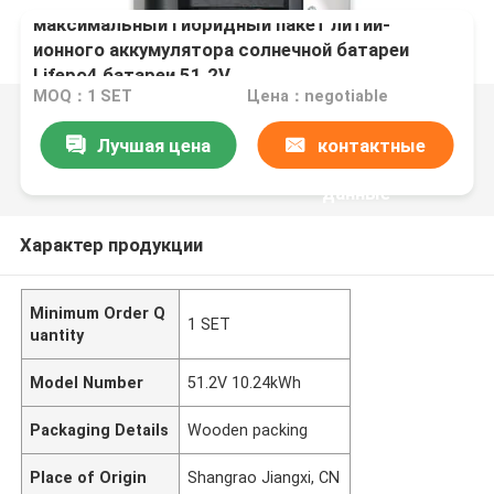
максимальный гибридный пакет литий-
ионного аккумулятора солнечной батареи
Lifepo4 батареи 51.2V
MOQ：1 SET
Цена：negotiable
Лучшая цена
контактные
данные
Характер продукции
Minimum Order Q
1 SET
uantity
Model Number
51.2V 10.24kWh
Packaging Details
Wooden packing
Place of Origin
Shangrao Jiangxi, CN