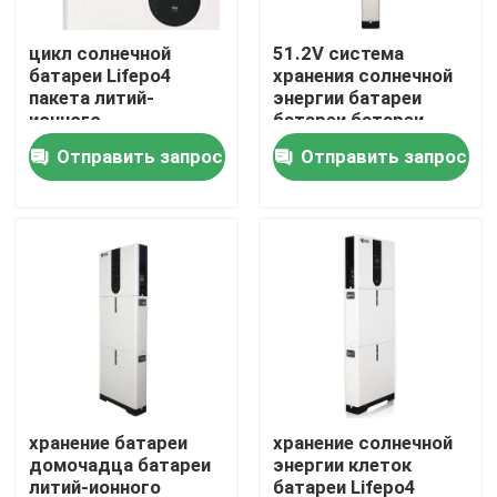
цикл солнечной
51.2V система
Наша фабрика
батареи Lifepo4
хранения солнечной
пакета литий-
энергии батареи
ионного
батареи батареи
контроль качества
аккумулятора
Lifepo4 гибридная
Отправить запрос
Отправить запрос
системы батареи
51.2V глубокий
контактные данные
Новости
Все случаи
хранение батареи домочадца
хранение батареи
хранение солнечной
домочадца батареи
энергии клеток
Жилые аккумуляторные системы хранения
литий-ионного
батареи Lifepo4