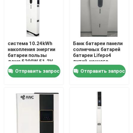
система 10.24kWh
Банк батареи панели
накопления энергии
солнечных батарей
батареи пользы
батареи Lifepo4
дома 5200W 51.2V
литий-ионного
аккумулятора
Отправить запрос
Отправить запрос
домашний
солнечный
Главная страница
Продукция
О Компании