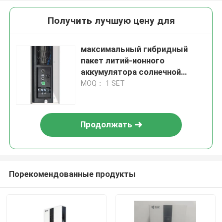
Получить лучшую цену для
максимальный гибридный
пакет литий-ионного
аккумулятора солнечной
батареи Lifepo4 батареи 51.2V
MOQ： 1 SET
Продолжать
Порекомендованные продукты