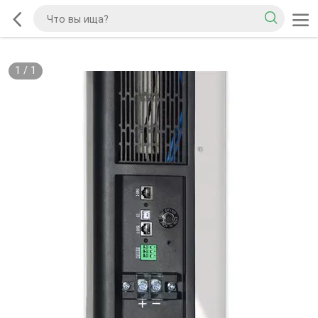
1
/
1