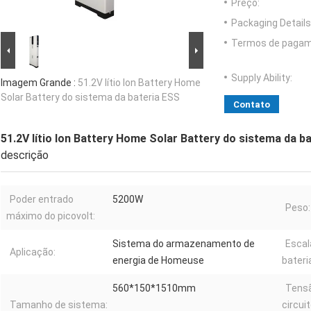
Preço:
Packaging Details
Termos de pagam
Supply Ability:
Imagem Grande :
51.2V lítio Ion Battery Home
Solar Battery do sistema da bateria ESS
Contato
51.2V lítio Ion Battery Home Solar Battery do sistema da b
descrição
Poder entrado
5200W
Peso:
máximo do picovolt:
Sistema do armazenamento de
Escal
Aplicação:
energia de Homeuse
bateri
560*150*1510mm
Tens
Tamanho de sistema:
circui