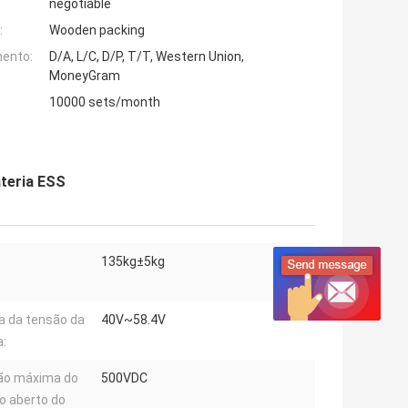
negotiable
:
Wooden packing
ento:
D/A, L/C, D/P, T/T, Western Union,
MoneyGram
10000 sets/month
ateria ESS
135kg±5kg
a da tensão da
40V~58.4V
a:
ão máxima do
500VDC
to aberto do