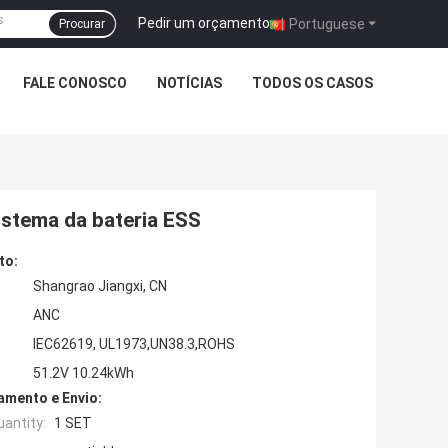
Pedir um orçamento
|
Portuguese
Procurar
FALE CONOSCO
NOTÍCIAS
TODOS OS CASOS
sistema da bateria ESS
to:
Shangrao Jiangxi, CN
ANC
IEC62619, UL1973,UN38.3,ROHS
51.2V 10.24kWh
mento e Envio:
antity:
1 SET