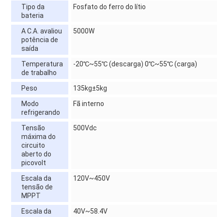
Tipo da
Fosfato do ferro do lítio
bateria
A C.A. avaliou
5000W
potência de
saída
Temperatura
-20℃~55℃ (descarga) 0℃~55℃ (carga)
de trabalho
Peso
135kg±5kg
Modo
Fã interno
refrigerando
Tensão
500Vdc
máxima do
circuito
aberto do
picovolt
Escala da
120V~450V
tensão de
MPPT
Escala da
40V~58.4V