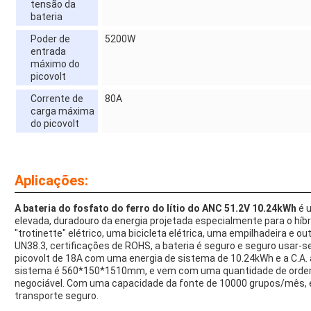
tensão da
bateria
Poder de
5200W
entrada
máximo do
picovolt
Corrente de
80A
carga máxima
do picovolt
Aplicações:
A bateria do fosfato do ferro do lítio do ANC 51.2V 10.24kWh
é 
elevada, duradouro da energia projetada especialmente para o híbri
"trotinette" elétrico, uma bicicleta elétrica, uma empilhadeira e 
UN38.3, certificações de ROHS, a bateria é seguro e seguro usar-
picovolt de 18A com uma energia de sistema de 10.24kWh e a C.A.
sistema é 560*150*1510mm, e vem com uma quantidade de orde
negociável. Com uma capacidade da fonte de 10000 grupos/mês,
transporte seguro.