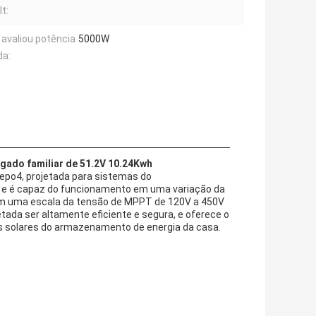
t:
. avaliou potência
5000W
da:
ado familiar de 51.2V 10.24Kwh
ifepo4, projetada para sistemas do
 e é capaz do funcionamento em uma variação da
Tem uma escala da tensão de MPPT de 120V a 450V
etada ser altamente eficiente e segura, e oferece o
s solares do armazenamento de energia da casa.