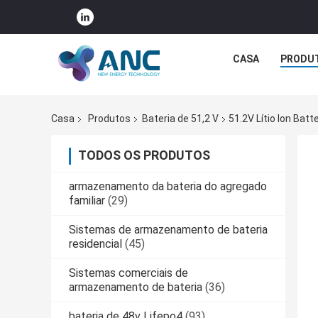
CASA
PRODU
Casa
Produtos
Bateria de 51,2 V
51.2V Lítio Ion Bat
TODOS OS PRODUTOS
armazenamento da bateria do agregado
familiar
(29)
Sistemas de armazenamento de bateria
residencial
(45)
Sistemas comerciais de
armazenamento de bateria
(36)
bateria de 48v Lifepo4
(93)