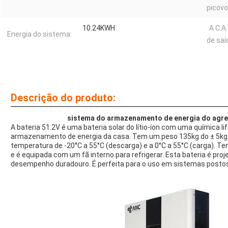
picovol
10.24KWH
A C.A
Energia do sistema:
de saí
Descrição do produto:
sistema do armazenamento de energia do agreg
A bateria 51.2V é uma bateria solar do lítio-íon com uma química l
armazenamento de energia da casa. Tem um peso 135kg do ± 5kg
temperatura de -20°C a 55°C (descarga) e a 0°C a 55°C (carga). 
e é equipada com um fã interno para refrigerar. Esta bateria é proj
desempenho duradouro. É perfeita para o uso em sistemas posto