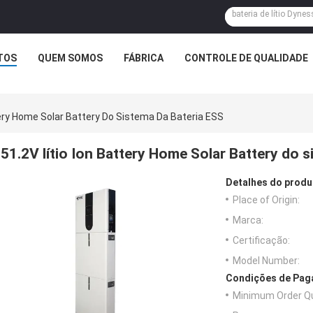
TOS
QUEM SOMOS
FÁBRICA
CONTROLE DE QUALIDADE
tery Home Solar Battery Do Sistema Da Bateria ESS
51.2V lítio Ion Battery Home Solar Battery do 
Detalhes do produ
Place of Origin:
Marca:
Certificação:
Model Number:
Condições de Paga
Minimum Order Qu