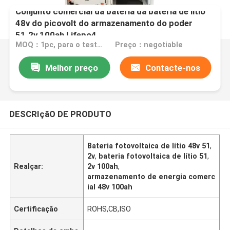
Conjunto comercial da bateria da bateria de lítio
48v do picovolt do armazenamento do poder
51.2v 100ah Lifepo4
MOQ：1pc, para o teste de amostra
Preço：negotiable
Melhor preço
Contacte-nos
DESCRIçãO DE PRODUTO
Bateria fotovoltaica de lítio 48v 51
,
2v
,
bateria fotovoltaica de lítio 51
,
Realçar:
2v 100ah
,
armazenamento de energia comerc
ial 48v 100ah
Certificação
ROHS,CB,ISO