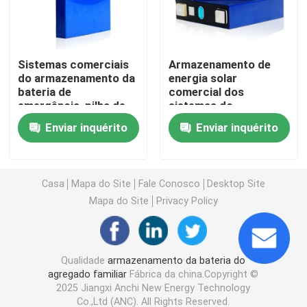
Sistemas comerciais de armazenamento de bateria
Sistemas comerciais
Armazenamento de
do armazenamento da
energia solar
bateria de 48v Lifepo4
bateria de
comercial dos
emergência, pilha de
sistemas do
bateria do carrinho de
armazenamento da
bateria do carrinho de golfe 48V
Enviar inquérito
Enviar inquérito
golfe Lifepo4
bateria do lítio
LifePO4
Baterias domésticas de armazenamento de energia
Casa
Mapa do Site
Fale Conosco
Desktop Site
Mapa do Site
Privacy Policy
Bateria de armazenamento de energia solar
Bateria de lítio do armazenamento de energia
Qualidade
armazenamento da bateria do
agregado familiar
Fábrica da china.Copyright ©
2025 Jiangxi Anchi New Energy Technology
Bateria de armazenamento LiFePO4
Co.,Ltd (ANC). All Rights Reserved.