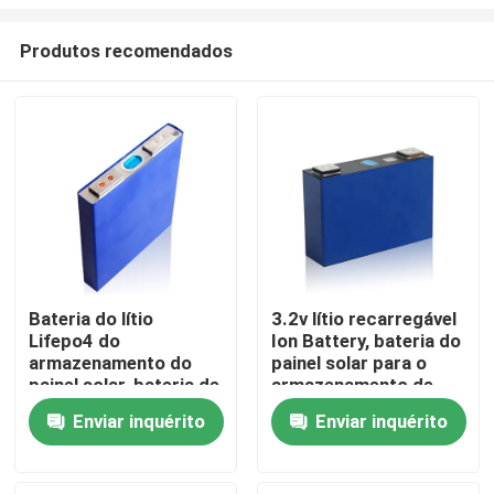
Produtos recomendados
Bateria do lítio
3.2v lítio recarregável
Lifepo4 do
Ion Battery, bateria do
Casa
armazenamento do
painel solar para o
painel solar, bateria de
armazenamento de
100ah 3.2v Lifepo4
energia
Produtos
Enviar inquérito
Enviar inquérito
Quem Somos