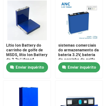
Fábrica
Controle de Qualidade
Fale Conosco
Lítio Ion Battery do
sistemas comerciais
carrinho de golfe de
do armazenamento da
MSDS, lítio Ion Battery
bateria 3.2V, bateria
notícias
de 3.2v Lifepo4
do carrinho de golfe
de 100ah Lifepo4
Enviar inquérito
Enviar inquérito
Todos os casos
armazenamento da bateria do agregado familiar
Sistemas de armazenamento de bateria residencial