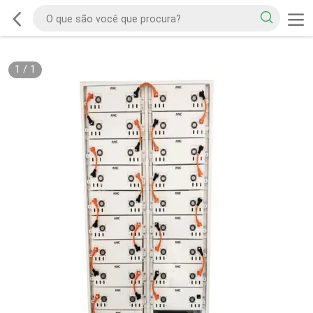
1
/
1