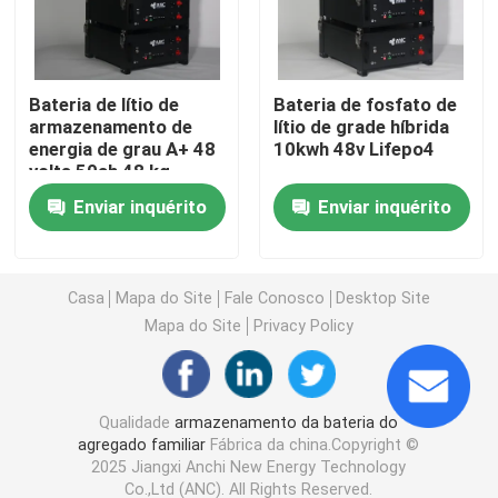
Sistemas comerciais de armazenamento de bateria
Bateria de lítio de
Bateria de fosfato de
armazenamento de
lítio de grade híbrida
bateria de 48v Lifepo4
energia de grau A+ 48
10kwh 48v Lifepo4
volts 50ah 48 kg
bateria do carrinho de golfe 48V
Enviar inquérito
Enviar inquérito
Baterias domésticas de armazenamento de energia
Casa
Mapa do Site
Fale Conosco
Desktop Site
Mapa do Site
Privacy Policy
Bateria de armazenamento de energia solar
Bateria de lítio do armazenamento de energia
Qualidade
armazenamento da bateria do
agregado familiar
Fábrica da china.Copyright ©
2025 Jiangxi Anchi New Energy Technology
Bateria de armazenamento LiFePO4
Co.,Ltd (ANC). All Rights Reserved.