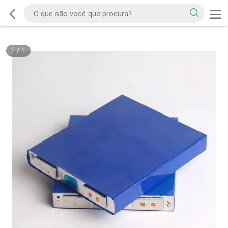
1
/
1