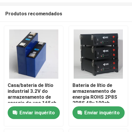
Produtos recomendados
Casa/bateria de lítio
Bateria de lítio de
industrial 3.2V do
armazenamento de
Casa
armazenamento de
energia ROHS 2P8S
energia do uso 165ah
2P8S 48v 100ah
Lifepo4 5,12 Kwh
Produtos
Enviar inquérito
Enviar inquérito
Quem Somos