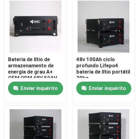
Fábrica
Controle de Qualidade
Fale Conosco
Bateria de lítio de
48v 100Ah ciclo
armazenamento de
profundo Lifepo4
energia de grau A+
bateria de lítio portátil
notícias
OEM ODM 48V 50AH
30kg
Enviar inquérito
Enviar inquérito
Todos os casos
armazenamento da bateria do agregado familiar
Sistemas de armazenamento de bateria residencial