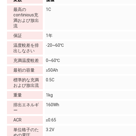
最高の
1C
continious充
満および放出
流
保証
1年
温度較差を排
-20~60℃
出しなさい
充満温度較差
0~60℃
最初の容量
≥50Ah
標準的な充満
0.5C
および放出流
重量
1kg
排出エネルギ
160Wh
ー
ACR
≤0.65
単位格子のた
3.2V
めの電圧