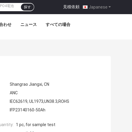
見積依頼
|
Japanese
探す
合わせ
ニュース
すべての場合
Shangrao Jiangxi, CN
ANC
IEC62619, UL1973,UN38.3,ROHS
IFP23140160-50Ah
antity:
1 pc, for sample test