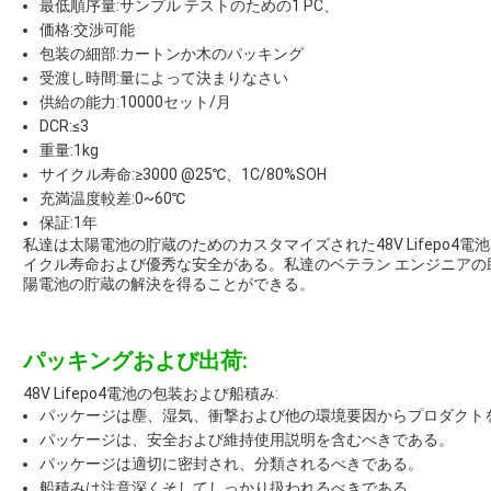
最低順序量:サンプル テストのための1 PC、
価格:交渉可能
包装の細部:カートンか木のパッキング
受渡し時間:量によって決まりなさい
供給の能力:10000セット/月
DCR:≤3
重量:1kg
サイクル寿命:≥3000 @25℃、1C/80%SOH
充満温度較差:0~60℃
保証:1年
私達は太陽電池の貯蔵のためのカスタマイズされた48V Lifepo
イクル寿命および優秀な安全がある。私達のベテラン エンジニア
陽電池の貯蔵の解決を得ることができる。
パッキングおよび出荷:
48V Lifepo4電池の包装および船積み:
パッケージは塵、湿気、衝撃および他の環境要因からプロダクト
パッケージは、安全および維持使用説明を含むべきである。
パッケージは適切に密封され、分類されるべきである。
船積みは注意深くそしてしっかり扱われるべきである。