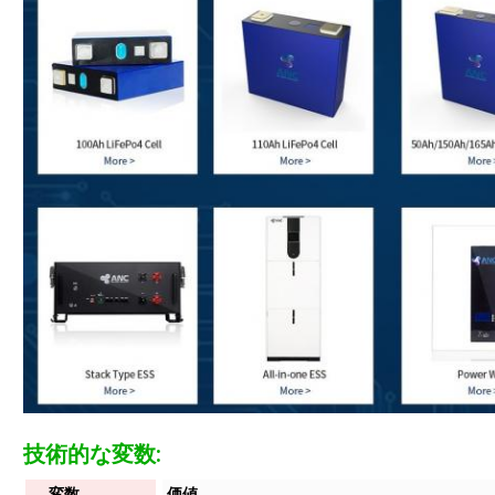
技術的な変数:
変数
価値