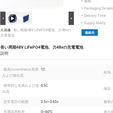
価格:
Packaging Details
Delivery Time:
Supply Ability:
大画像 :
長い周期48V LiFePO4電池、力48vの
連絡先
充電電池
長い周期48V LiFePO4電池、力48vの充電電池
説明
最高のcontinious充満
1C
ACR:
および放出流:
標準的な充満および放
0.5C
保証:
出流:
定常電圧の範囲:
2.5v~3.65v
最初の
充満温度較差:
0~60℃
単位