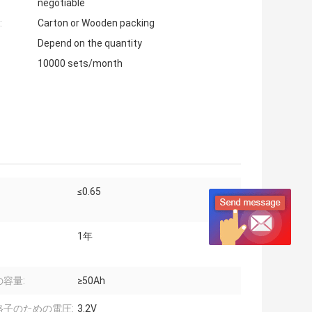
negotiable
:
Carton or Wooden packing
Depend on the quantity
10000 sets/month
≤0.65
1年
容量:
≥50Ah
格子のための電圧:
3.2V