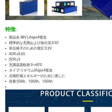
特徴:
製品名:48V Lifepo4電池
標準的な充満および放出流:0.5C
単位格子のための電圧:3.2V
ACR:≤0.65
DCR:≤3
充満温度較差:0~60℃
タイプ:リチウムlifepo4電池
太陽貯蔵エネルギーのために適した
容量:50Ah、100Ah、150Ah