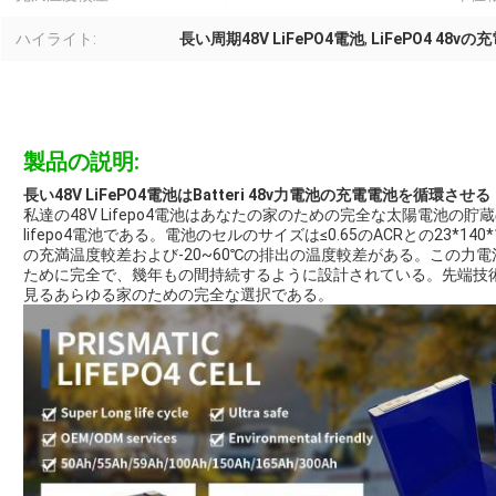
ハイライト:
長い周期48V LiFePO4電池
,
LiFePO4 48v
製品の説明:
長い48V LiFePO4電池はBatteri 48v力電池の充電電池を循環させる
私達の48V Lifepo4電池はあなたの家のための完全な太陽電池
lifepo4電池である。電池のセルのサイズは≤0.65のACRとの23*14
の充満温度較差および-20~60℃の排出の温度較差がある。この力
ために完全で、幾年もの間持続するように設計されている。先端技
見るあらゆる家のための完全な選択である。