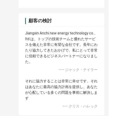
顧客の検討
Jiangxin Anchi new energy technology co.、
ltd は、トップの技術チームと優れたサービ
スを備えた非常に有望な会社です。長年にわ
たり協力してきたおかげで、私にとって非常
に信頼できるビジネスパートナーになりまし
た。
—— ジャック・テイラー
それに協力することは非常に幸せです、それ
はあなたに最高の協力計画を提供し、あなた
が心配している多くの問題を事前に解決しま
す
—— クリス・ハレック