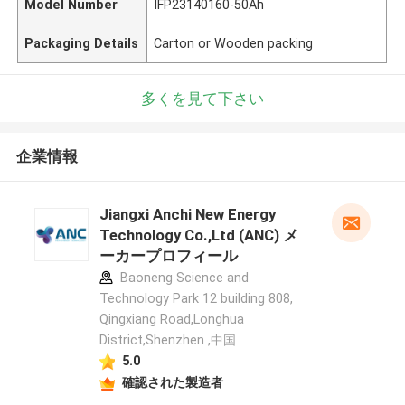
Model Number
IFP23140160-50Ah
Packaging Details
Carton or Wooden packing
多くを見て下さい
企業情報
Jiangxi Anchi New Energy
Technology Co.,Ltd (ANC) メ
ーカープロフィール
Baoneng Science and
Technology Park 12 building 808,
Qingxiang Road,Longhua
District,Shenzhen ,中国
5.0
確認された製造者