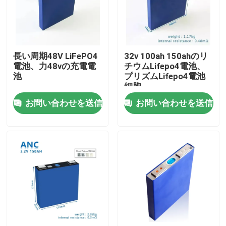
会社案内
長い周期48V LiFePO4
32v 100ah 150ahのリ
品質管理
電池、力48vの充電電
チウムLifepo4電池、
池
プリズムLifepo4電池
細胞
お問い合わせ
お問い合わせを送信
お問い合わせを送信
ニュース
すべての場合
世帯電池の貯蔵
住宅用蓄電池システム