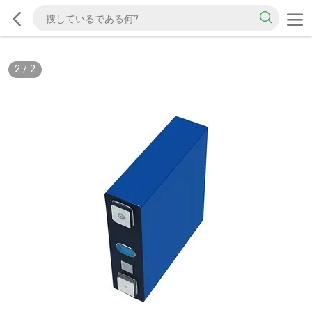
2
/
2