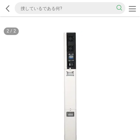
2
/
2