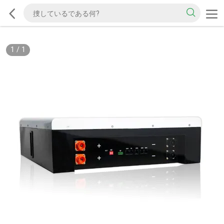
1
/
1