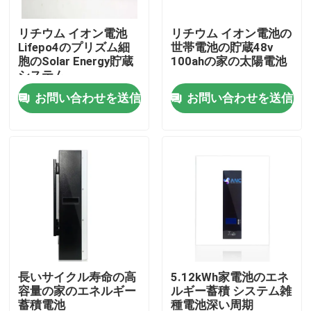
リチウム イオン電池
リチウム イオン電池の
会社案内
Lifepo4のプリズム細
世帯電池の貯蔵48v
胞のSolar Energy貯蔵
100ahの家の太陽電池
システム
品質管理
お問い合わせを送信
お問い合わせを送信
お問い合わせ
ニュース
すべての場合
世帯電池の貯蔵
長いサイクル寿命の高
5.12kWh家電池のエネ
容量の家のエネルギー
ルギー蓄積 システム雑
住宅用蓄電池システム
蓄積電池
種電池深い周期