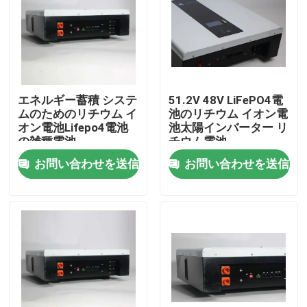
エネルギー蓄積 システ
51.2V 48V LiFePO4電
ムのためのリチウム イ
池のリチウム イオン電
オン電池Lifepo4電池
池太陽インバーター リ
の雑種電池
チウム電池
お問い合わせを送信
お問い合わせを送信
ホーム
製品
企業情報