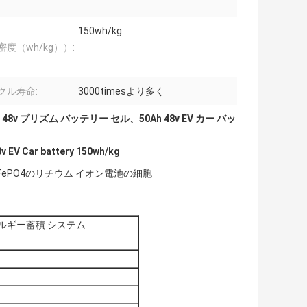
150wh/kg
密度（wh/kg））:
クル寿命:
3000timesより多く
 48v プリズム バッテリー セル、50Ah 48v EV カー バッ
v EV Car battery 150wh/kg
iFePO4のリチウム イオン電池の細胞
ルギー蓄積 システム