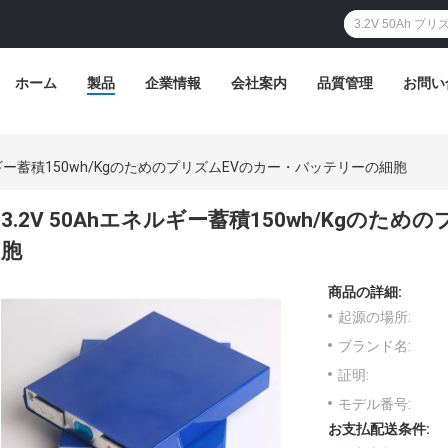
ホーム
製品
企業情報
会社案内
品質管理
お問い
ネルギー蓄積150wh/KgのためのプリズムEVのカー・バッテリーの細胞
3.2V 50Ahエネルギー蓄積150wh/Kgの
胞
商品の詳細:
起源の場所:
ブランド名:
証明:
モデル番号:
お支払配送条件: