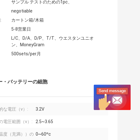
サンプル テストのための1pc、
negotiable
:
カートン箱/木箱
5-8営業日
L/C、D/A、D/P、T/T、ウエスタンユニオ
ン、MoneyGram
500sets/per月
のカー・バッテリーの細胞
的な電圧（v）:
3.2V
の電圧範囲（v）:
2.5~3.65
温度（充満））の
0~60ºc