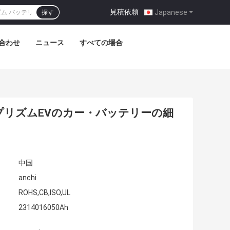
見積依頼
|
Japanese
探す
合わせ
ニュース
すべての場合
ためのプリズムEVのカー・バッテリーの細
中国
anchi
ROHS,CB,ISO,UL
2314016050Ah