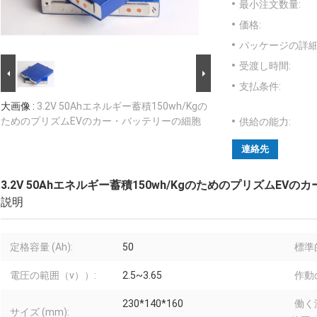
最小注文数量:
価格:
パッケージの詳細
受渡し時間:
支払条件:
大画像 :
3.2V 50Ahエネルギー蓄積150wh/Kgの
ためのプリズムEVのカー・バッテリーの細胞
供給の能力:
連絡先
3.2V 50Ahエネルギー蓄積150wh/KgのためのプリズムEV
説明
定格容量 (Ah):
50
標準
電圧の範囲（v））:
2.5~3.65
作動
230*140*160
働く
サイズ (mm):