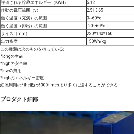
評価される貯蔵エネルギー（KWH）
5.12
作動の電圧範囲（v）
2.5 | 3.65
働く温度（充満）の範囲
0~60ºc
働く温度（排出）の範囲
-20~60ºc
サイズ（mm）
230*140*160
出力密度
150Wh/kg
この種類は次のものを持っている:
*longの生命
*highの安全率
*lowの費用
*highのエネルギー密度
細胞周期の*the数は6000timesより多くに達することができる
プロダクト細部