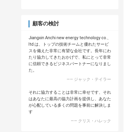
顧客の検討
Jiangxin Anchi new energy technology co.、
ltd は、トップの技術チームと優れたサービ
スを備えた非常に有望な会社です。長年にわ
たり協力してきたおかげで、私にとって非常
に信頼できるビジネスパートナーになりまし
た。
—— ジャック・テイラー
それに協力することは非常に幸せです、それ
はあなたに最高の協力計画を提供し、あなた
が心配している多くの問題を事前に解決しま
す
—— クリス・ハレック