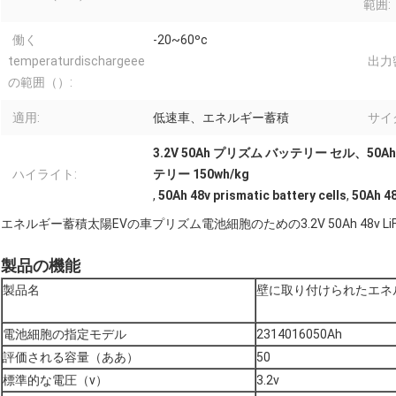
範囲:
働く
-20~60ºc
temperaturdischargeee
出力
の範囲（）:
適用:
低速車、エネルギー蓄積
サイ
3.2V 50Ah プリズム バッテリー セル、50Ah
ハイライト:
テリー 150wh/kg
,
50Ah 48v prismatic battery cells
,
50Ah 48
エネルギー蓄積太陽EVの車プリズム電池細胞のための3.2V 50Ah 48v L
製品の機能
製品名
壁に取り付けられたエネ
電池細胞の指定モデル
2314016050Ah
評価される容量（ああ）
50
標準的な電圧（v）
3.2v