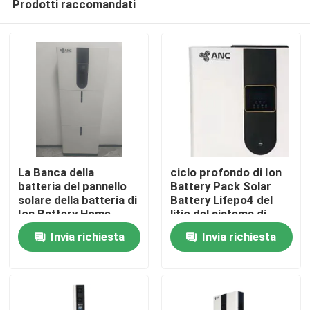
Prodotti raccomandati
La Banca della
ciclo profondo di Ion
batteria del pannello
Battery Pack Solar
solare della batteria di
Battery Lifepo4 del
Ion Battery Home
litio del sistema di
Casa
Solar Lifepo 4 del litio
batterie 51.2V
Invia richiesta
Invia richiesta
Prodotti
Chi siamo