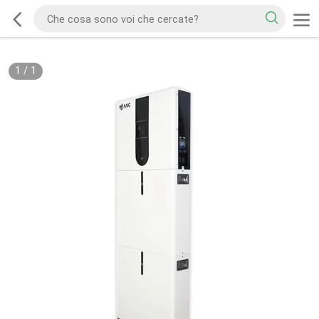
1
/
1