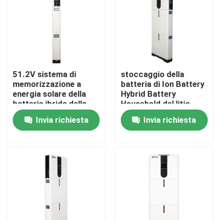
Fatory Tour
Controllo di qualità
51.2V sistema di
stoccaggio della
memorizzazione a
batteria di Ion Battery
Contattaci
energia solare della
Hybrid Battery
batteria ibrida della
Household del litio
batteria della batteria
della batteria 51.2V
Invia richiesta
Invia richiesta
notizie
Lifepo4
Tutti i casi
stoccaggio della batteria della famiglia
Sistemi di accumulo di batterie residenziali