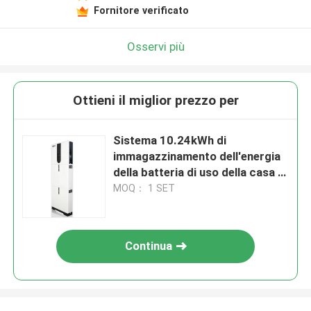
Fornitore verificato
Osservi più
Ottieni il miglior prezzo per
Sistema 10.24kWh di
immagazzinamento dell'energia
della batteria di uso della casa di
5200W 51.2V
MOQ： 1 SET
Continua