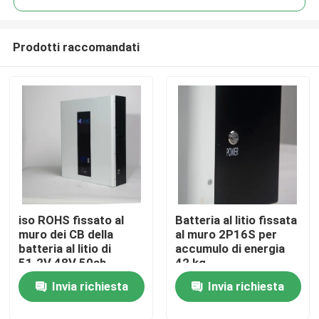
Prodotti raccomandati
iso ROHS fissato al
Batteria al litio fissata
Casa
muro dei CB della
al muro 2P16S per
batteria al litio di
accumulo di energia
51.2V 48V 50ah
42 kg
Prodotti
LiFePO4
Invia richiesta
Invia richiesta
Chi siamo