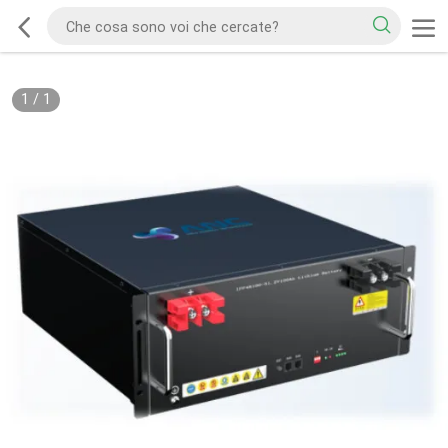
1
/
1