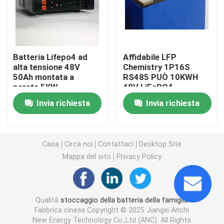
Sistemi di accumulo di batterie commerciali
Batteria Lifepo4 ad
Affidabile LFP
batteria di 48v Lifepo4
alta tensione 48V
Chemistry 1P16S
50Ah montata a
RS485 PUÒ 10KWH
parete 5KW
48V LiFePO4
batteria del carretto di golf 48V
Powerwall
Invia richiesta
Invia richiesta
Accumulatori di energia domestica
Casa
Circa noi
Contattaci
Desktop Site
Accumulatore a energia solare
Mappa del sito
Privacy Policy
Batteria al litio di immagazzinamento dell'energia
Qualità
stoccaggio della batteria della famiglia
Fabbrica cinese.Copyright © 2025 Jiangxi Anchi
Batteria LiFePO4
New Energy Technology Co.,Ltd (ANC). All Rights