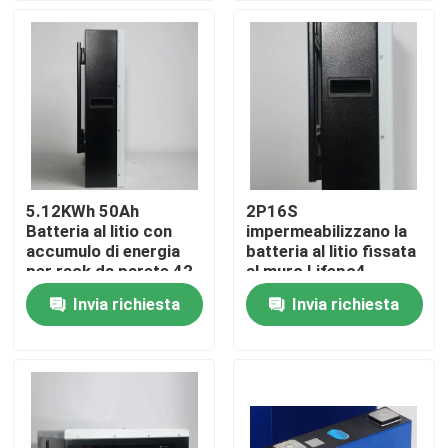
Fatory Tour
Controllo di qualità
Contattaci
5.12KWh 50Ah
2P16S
Batteria al litio con
impermeabilizzano la
notizie
accumulo di energia
batteria al litio fissata
per rack da parete 42
al muro Lifepo4
kg
540*435*161mm
Invia richiesta
Invia richiesta
Tutti i casi
stoccaggio della batteria della famiglia
Sistemi di accumulo di batterie residenziali