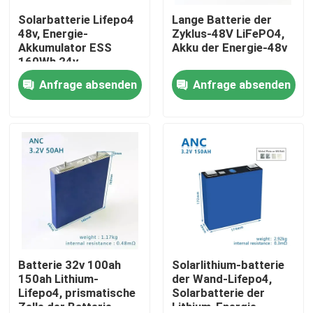
Solarbatterie Lifepo4
Lange Batterie der
48v, Energie-
Zyklus-48V LiFePO4,
Fabrik Tour
Akkumulator ESS
Akku der Energie-48v
160Wh 24v
Anfrage absenden
Anfrage absenden
Qualitätskontrolle
Kontakt
Nachrichten
Alle Fälle
Haushaltsbatteriespeicher
Batterie 32v 100ah
Solarlithium-batterie
150ah Lithium-
der Wand-Lifepo4,
Lifepo4, prismatische
Solarbatterie der
Batteriespeichersysteme für Privathaushalte
Zelle der Batterie-
Lithium-Energie-