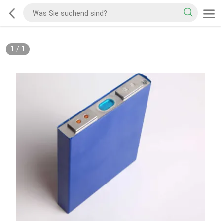
1
/
1