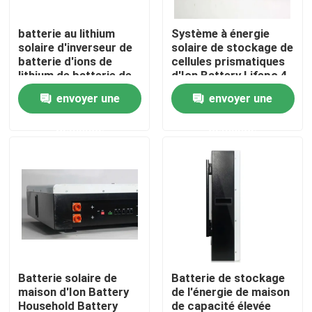
batterie au lithium
Système à énergie
Visite d'usine
solaire d'inverseur de
solaire de stockage de
batterie d'ions de
cellules prismatiques
lithium de batterie de
d'Ion Battery Lifepo 4
Contrôle de la qualité
51.2V 48V LiFePO4
de lithium
envoyer une
envoyer une
demande
demande
Contact
nouvelles
Tous les cas
remisage des batteries de ménage
Batterie solaire de
Batterie de stockage
maison d'Ion Battery
de l'énergie de maison
Systèmes de stockage de batterie résidentiels
Household Battery
de capacité élevée