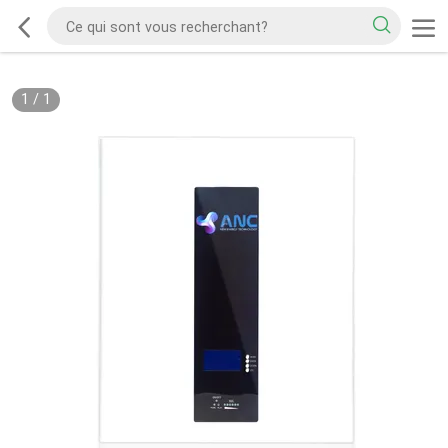
1
/
1