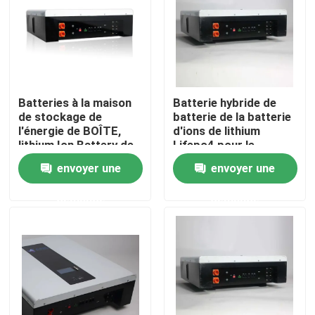
Batteries à la maison
Batterie hybride de
de stockage de
batterie de la batterie
l'énergie de BOÎTE,
d'ions de lithium
lithium Ion Battery de
Lifepo4 pour le
48v 100ah
système de stockage
envoyer une
envoyer une
de l'énergie
demande
demande
Aperçu
Produits
A propos de nous