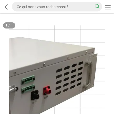
1
/
1