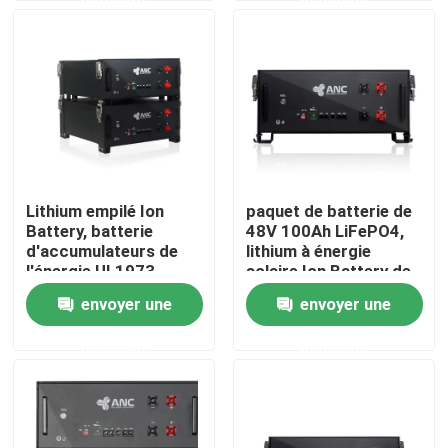
Visite d'usine
Contrôle de la qualité
Contact
Lithium empilé Ion
paquet de batterie de
Battery, batterie
48V 100Ah LiFePO4,
nouvelles
d'accumulateurs de
lithium à énergie
l'énergie UL1973
solaire Ion Battery de
solaire
stockage
envoyer une
envoyer une
Tous les cas
demande
demande
remisage des batteries de ménage
Systèmes de stockage de batterie résidentiels