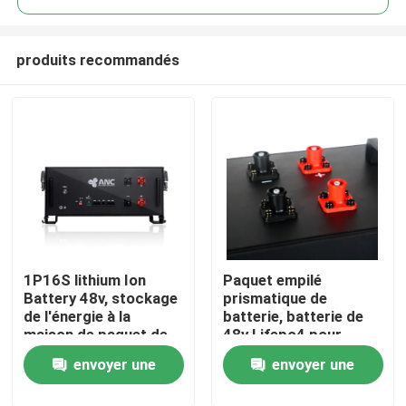
produits recommandés
1P16S lithium Ion
Paquet empilé
Aperçu
Battery 48v, stockage
prismatique de
de l'énergie à la
batterie, batterie de
maison de paquet de
48v Lifepo4 pour
Produits
la batterie Lifepo4
l'usage à la maison
envoyer une
envoyer une
A propos de nous
demande
demande