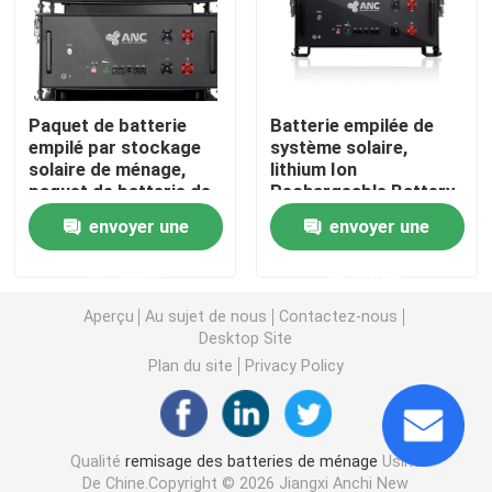
Systèmes de stockage de batterie commerciaux
Paquet de batterie
Batterie empilée de
batterie de 48v Lifepo4
empilé par stockage
système solaire,
solaire de ménage,
lithium Ion
paquet de batterie de
Rechargeable Battery
batterie de chariot de golf 48V
Lifepo4 48v 100ah
du CEI
envoyer une
envoyer une
Batteries de stockage d'énergie domestique
demande
demande
Aperçu
Au sujet de nous
Contactez-nous
Batterie de stockage d'énergie solaire
Desktop Site
Plan du site
Privacy Policy
Batterie au lithium de stockage de l'énergie
Qualité
remisage des batteries de ménage
Usine
Batterie de stockage LiFePO4
De Chine.Copyright © 2026 Jiangxi Anchi New