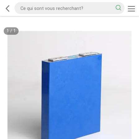
1
/
1