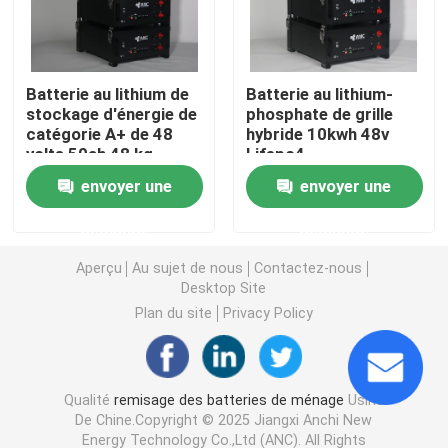
Systèmes de stockage de batterie commerciaux
Batterie au lithium de
Batterie au lithium-
stockage d'énergie de
phosphate de grille
batterie de 48v Lifepo4
catégorie A+ de 48
hybride 10kwh 48v
volts 50ah 48 kg
Lifepo4
batterie de chariot de golf 48V
envoyer une
envoyer une
demande
demande
Batteries de stockage d'énergie domestique
Aperçu
Au sujet de nous
Contactez-nous
Desktop Site
Batterie de stockage d'énergie solaire
Plan du site
Privacy Policy
Batterie au lithium de stockage de l'énergie
Qualité
remisage des batteries de ménage
Usine
De Chine.Copyright © 2025 Jiangxi Anchi New
Batterie de stockage LiFePO4
Energy Technology Co.,Ltd (ANC). All Rights