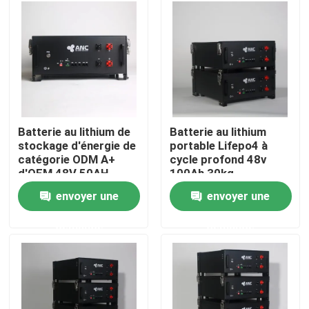
Visite d'usine
Contrôle de la qualité
Contact
Batterie au lithium de
Batterie au lithium
stockage d'énergie de
portable Lifepo4 à
catégorie ODM A+
cycle profond 48v
nouvelles
d'OEM 48V 50AH
100Ah 30kg
envoyer une
envoyer une
Tous les cas
demande
demande
remisage des batteries de ménage
Systèmes de stockage de batterie résidentiels