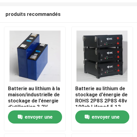
produits recommandés
Batterie au lithium à la
Batterie au lithium de
maison/industrielle de
stockage d'énergie de
Aperçu
stockage de l'énergie
ROHS 2P8S 2P8S 48v
d'utilisation 3.2V
100ah Lifepo4 5,12
165ah
kilowatts
Produits
envoyer une
envoyer une
demande
demande
A propos de nous