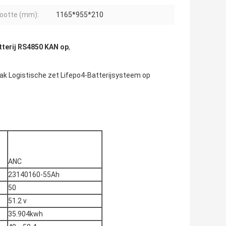
ootte (mm):
1165*955*210
tterij RS4850 KAN op
,
ak Logistische zet Lifepo4-Batterijsysteem op
ANC
23140160-55Ah
50
51.2 v
35.904kwh