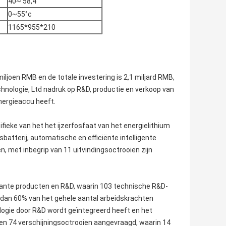
40~ 58,4
0~55°c
1165*955*210
iljoen RMB en de totale investering is 2,1 miljard RMB,
hnologie, Ltd nadruk op R&D, productie en verkoop van
energieaccu heeft.
fieke van het het ijzerfosfaat van het energielithium
atterij, automatische en efficiënte intelligente
 met inbegrip van 11 uitvindingsoctrooien zijn
ante producten en R&D, waarin 103 technische R&D-
 dan 60% van het gehele aantal arbeidskrachten
ogie door R&D wordt geïntegreerd heeft en het
 en 74 verschijningsoctrooien aangevraagd, waarin 14