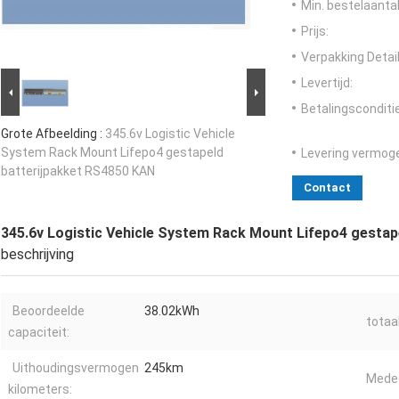
Min. bestelaantal
Prijs:
Verpakking Detail
Levertijd:
Betalingsconditi
Grote Afbeelding :
345.6v Logistic Vehicle
System Rack Mount Lifepo4 gestapeld
Levering vermog
batterijpakket RS4850 KAN
Contact
345.6v Logistic Vehicle System Rack Mount Lifepo4 gestap
beschrijving
Beoordeelde
38.02kWh
totaa
capaciteit:
Uithoudingsvermogen
245km
Meded
kilometers: