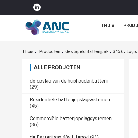
THUIS
PROD
Thuis
Producten
Gestapeld Batterijpak
345.6v Logis
ALLE PRODUCTEN
de opslag van de huishoudenbatterij
(29)
Residentiële batterijopslagsystemen
(45)
Commerciële batterijopslagsystemen
(36)
de Batterij van 48v Lifepo4
(93)