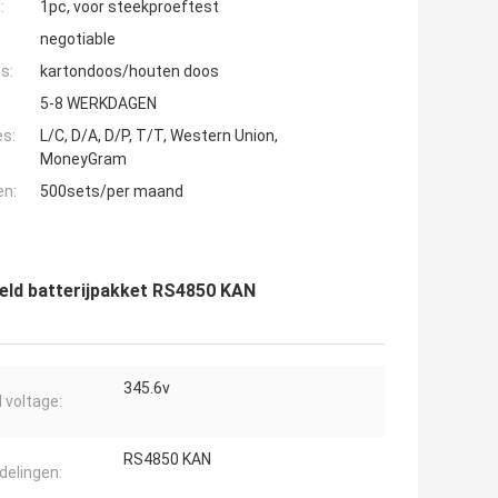
:
1pc, voor steekproeftest
negotiable
s:
kartondoos/houten doos
5-8 WERKDAGEN
es:
L/C, D/A, D/P, T/T, Western Union,
MoneyGram
en:
500sets/per maand
eld batterijpakket RS4850 KAN
345.6v
l voltage:
RS4850 KAN
elingen: