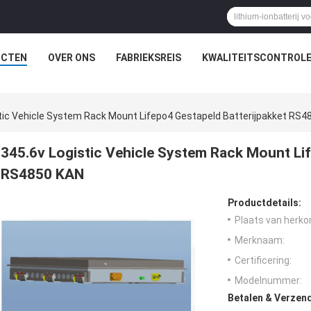
UCTEN
OVER ONS
FABRIEKSREIS
KWALITEITSCONTROL
tic Vehicle System Rack Mount Lifepo4 Gestapeld Batterijpakket RS4
345.6v Logistic Vehicle System Rack Mount Lif
RS4850 KAN
Productdetails:
Plaats van herko
Merknaam:
Certificering:
Modelnummer:
Betalen & Verzen