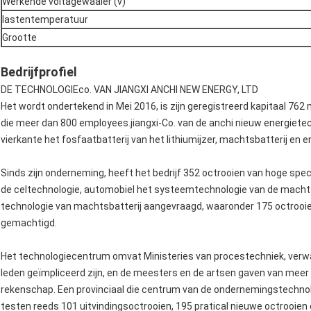
Werkende voltagewaaier (v)
lastentemperatuur
Grootte
Bedrijfprofiel
DE TECHNOLOGIEco. VAN JIANGXI ANCHI NEW ENERGY, LTD
Het wordt ondertekend in Mei 2016, is zijn geregistreerd kapitaal 762 m
die meer dan 800 employees.jiangxi-Co. van de anchi nieuw energietec
vierkante het fosfaatbatterij van het lithiumijzer, machtsbatterij en 
Sinds zijn onderneming, heeft het bedrijf 352 octrooien van hoge speci
de celtechnologie, automobiel het systeemtechnologie van de machtsb
technologie van machtsbatterij aangevraagd, waaronder 175 octrooien,
gemachtigd.
Het technologiecentrum omvat Ministeries van procestechniek, verw
leden geïmpliceerd zijn, en de meesters en de artsen gaven van meer
rekenschap. Een provinciaal die centrum van de ondernemingstechnol
testen reeds 101 uitvindingsoctrooien, 195 pratical nieuwe octrooien