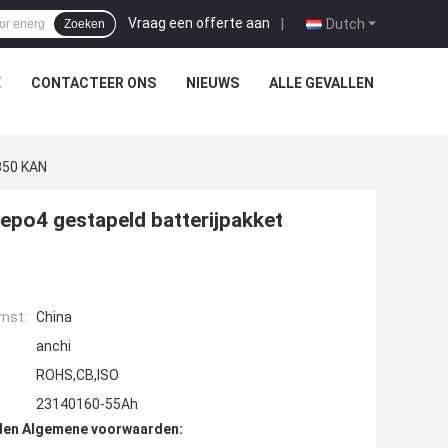
Vraag een offerte aan
|
Dutch
Zoeken
E
CONTACTEER ONS
NIEUWS
ALLE GEVALLEN
850 KAN
epo4 gestapeld batterijpakket
mst:
China
anchi
ROHS,CB,ISO
23140160-55Ah
den Algemene voorwaarden: